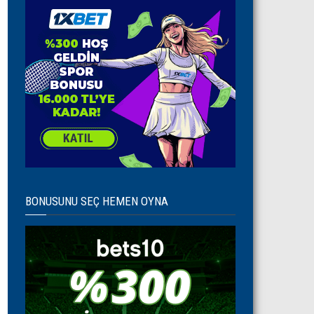
BONUSUNU SEÇ HEMEN OYNA