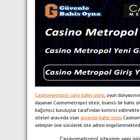
Casinometropol canlı bahis sitesi
, oyun dünyasının
dayanan Casinometropol sitesi, lisanslı bir bahis s
bağımsız kuruluşlar tarafından kontrol edilmekte v
siteleri arasında olan
güvenilir bahis sitesi
Casinome
sebepler öne sürülerek site adresi engellenmektedi
Casinometropol sitesinin yeni gir