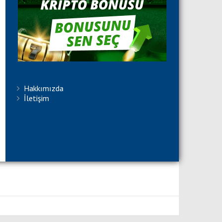
Hakkımızda
İletişim