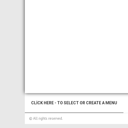
CLICK HERE - TO SELECT OR CREATE A MENU
© All rights reserved.