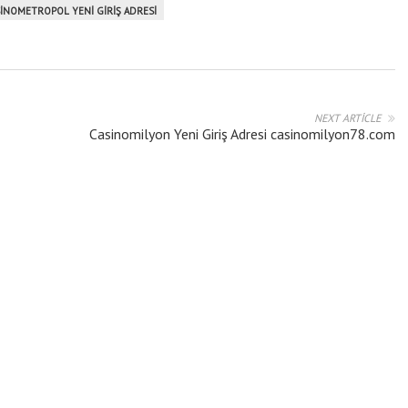
INOMETROPOL YENI GIRIŞ ADRESI
NEXT ARTICLE
Casinomilyon Yeni Giriş Adresi casinomilyon78.com