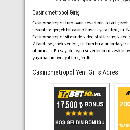
Casinometropol Giriş
Casinometropol tüm oyun severlerin ilgisini çekebi
sevenlere gerçek bir casino havası yaratılmıştır. Bu
Casinometropol sitesinde video slotlardan, video 
7 farklı seçenek verilmiştir. Tüm bu alanlarda yer
alınmıştır. Bu sayede oyun severler hem zevkle oy
yaşamadan oynayabilmişlerdir.
Casinometropol Yeni Giriş Adresi